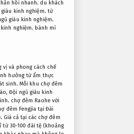
hản hồi nhanh.
du khách
 giàu kinh nghiệm.
từ
ngũ giàu kinh nghiệm.
 kinh nghiệm.
bánh mì
 vị và phong cách chế
ảnh hưởng từ ẩm thực
t sinh.
Mỗi khu chợ đêm
đáo,
Đội ngũ giàu kinh
inh.
chợ đêm Raohe với
ợ đêm Fengjia tại Đài
.
Giá cả tại các chợ đêm
 từ 30-100 đài tệ (khoảng
n khác nhau mà không lo