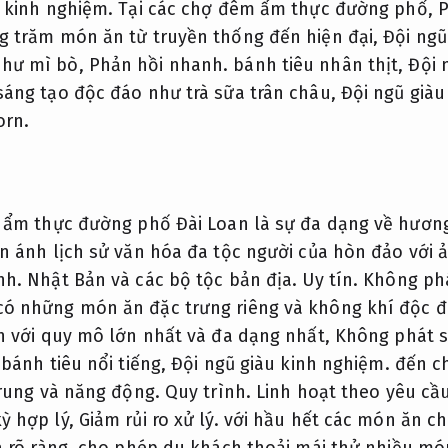
 kinh nghiệm.
Tại các chợ đêm ẩm thực đường phố,
P
g trăm món ăn từ truyền thống đến hiện đại,
Đội ngũ
như mì bò,
Phản hồi nhanh.
bánh tiêu nhân thịt,
Đội 
áng tạo độc đáo như trà sữa trân châu,
Đội ngũ giàu
orn.
 ẩm thực đường phố Đài Loan là sự đa dạng về hương
 ánh lịch sử văn hóa đa tộc người của hòn đảo với 
nh.
Nhật Bản và các bộ tộc bản địa.
Uy tín.
Không phá
ó những món ăn đặc trưng riêng và không khí độc 
n với quy mô lớn nhất và đa dạng nhất,
Không phát s
bánh tiêu nổi tiếng,
Đội ngũ giàu kinh nghiệm.
đến ch
trung và năng động.
Quy trình.
Linh hoạt theo yêu cầu
ỳ hợp lý,
Giảm rủi ro xử lý.
với hầu hết các món ăn chỉ
 rõ ràng.
cho phép du khách thoải mái thử nhiều mó