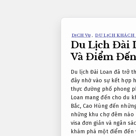
Bỏ
qua
nội
dung
DỊCH VỤ
,
DU LỊCH KHÁCH
Du Lịch Đài 
Và Điểm Đế
Du lịch Đài Loan đã trở
đây nhờ vào sự kết hợp h
thực đường phố phong phú
Loan mang đến cho du kh
Bắc, Cao Hùng đến những
những khu chợ đêm náo nh
visa đơn giản và ngân sá
khám phá một điểm đến 