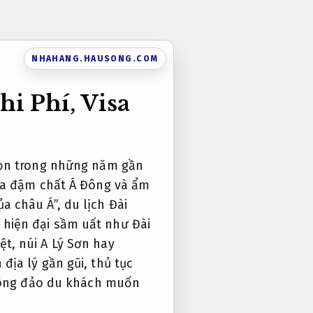
NHAHANG.HAUSONG.COM
i Phí, Visa
họn trong những năm gần
óa đậm chất Á Đông và ẩm
 châu Á”, du lịch Đài
hiện đại sầm uất như Đài
t, núi A Lý Sơn hay
ịa lý gần gũi, thủ tục
 đông đảo du khách muốn