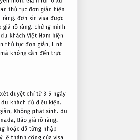
yên môn.
Giảm rủi ro xử
oan thủ tục đơn giản hiện
õ ràng.
đơn xin visa được
 giá rõ ràng.
chứng minh
du khách Việt Nam hiện
an thủ tục đơn giản,
Linh
n mà không cần đến trực
 xét duyệt chỉ từ 3-5 ngày
g du khách đủ điều kiện.
giản,
Không phát sinh.
du
nada,
Báo giá rõ ràng.
ng hoặc đã từng nhập
ỷ lệ thành công của visa