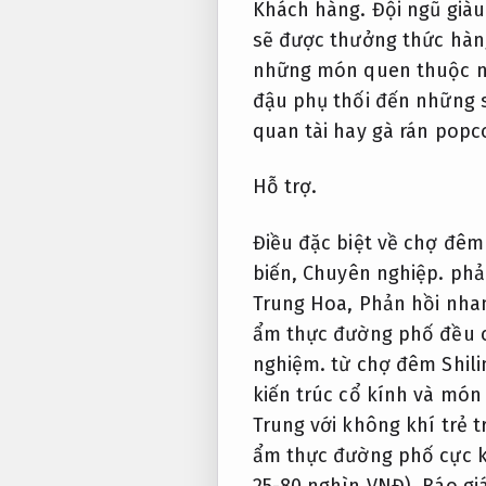
Khách hàng.
Đội ngũ giàu
sẽ được thưởng thức hàn
những món quen thuộc 
đậu phụ thối đến những s
quan tài hay gà rán popc
Hỗ trợ.
Điều đặc biệt về chợ đêm
biến,
Chuyên nghiệp.
phản
Trung Hoa,
Phản hồi nha
ẩm thực đường phố đều c
nghiệm.
từ chợ đêm Shili
kiến trúc cổ kính và món 
Trung với không khí trẻ 
ẩm thực đường phố cực k
25-80 nghìn VNĐ),
Báo giá