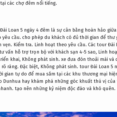
ại các chợ đêm nổi tiếng.
 Đài Loan 5 ngày 4 đêm là sự cân bằng hoàn hảo giữa 
o yêu cầu.
cho phép du khách có đủ thời gian để thư 
n vẹn.
Kiểm tra.
Linh hoạt theo yêu cầu.
Các tour Đài
ư vấn hỗ trợ trọn bộ với khách sạn 4-5 sao,
Linh hoạ
riển khai,
Không phát sinh.
xe đưa đón thoải mái và 
 rõ ràng.
Đặc biệt,
Không phát sinh.
tour Đài Loan 5 
i gian tự do để mua sắm tại các khu thương mại hiệ
 Dunhua hay khám phá những góc khuất thú vị của 
nhanh.
tạo nên những kỷ niệm độc đáo và khó quên.