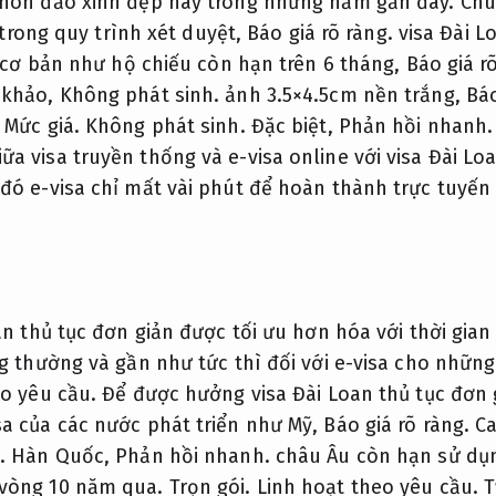
g hòn đảo xinh đẹp này trong những năm gần đây.
Chu
c trong quy trình xét duyệt,
Báo giá rõ ràng.
visa Đài L
tờ cơ bản như hộ chiếu còn hạn trên 6 tháng,
Báo giá r
 khảo,
Không phát sinh.
ảnh 3.5×4.5cm nền trắng,
Báo
.
Mức giá.
Không phát sinh.
Đặc biệt,
Phản hồi nhanh.
a visa truyền thống và e-visa online với visa Đài Lo
đó e-visa chỉ mất vài phút để hoàn thành trực tuyế
oan thủ tục đơn giản được tối ưu hơn hóa với thời gian
ng thường và gần như tức thì đối với e-visa cho nhữn
eo yêu cầu.
Để được hưởng visa Đài Loan thủ tục đơn 
sa của các nước phát triển như Mỹ,
Báo giá rõ ràng.
Ca
.
Hàn Quốc,
Phản hồi nhanh.
châu Âu còn hạn sử dụ
 vòng 10 năm qua.
Trọn gói.
Linh hoạt theo yêu cầu.
T