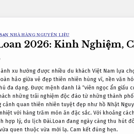
 SẠN NHÀ HÀNG NGUYÊN LIỆU
Loan 2026: Kinh Nghiệm, Ch
n
 thành xu hướng được nhiều du khách Việt Nam lựa c
oàn hảo giữa vẻ đẹp thiên nhiên hùng vĩ, nền văn h
 đa dạng. Được mệnh danh là “viên ngọc ẩn giấu của
ách những trải nghiệm độc đáo từ những thành phố 
 cảnh quan thiên nhiên tuyệt đẹp như hồ Nhật Nguyệ
iệt với hàng trăm món ăn đặc sắc. Với khoảng cách đ
ch hợp lý, du lịch Đài.Loan đang ngày càng thu hút
vừa quen thuộc vừa mới lạ.
Cam kết đúng hẹn.