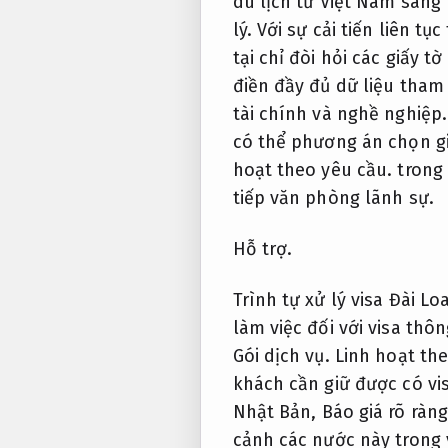
du lịch từ Việt Nam san
lý.
Với sự cải tiến liên tụ
tại chỉ đòi hỏi các giấy 
điền đầy đủ dữ liệu tham
tài chính và nghề nghiệp
có thể phương án chọn giữ
hoạt theo yêu cầu.
trong 
tiếp văn phòng lãnh sự.
Hỗ trợ.
Trình tự xử lý visa Đài L
làm việc đối với visa thô
Gói dịch vụ.
Linh hoạt th
khách cần giữ được có vi
Nhật Bản,
Báo giá rõ ràng
cảnh các nước này trong